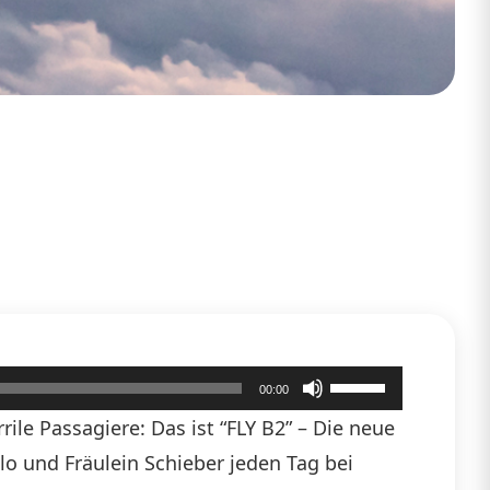
Pfeiltasten
00:00
Hoch/Runter
ile Passagiere: Das ist “FLY B2” – Die neue
benutzen,
hlo und Fräulein Schieber jeden Tag bei
um