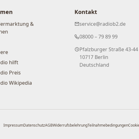
hmen
Kontakt
Vermarktung &
service@radiob2.de
nen
08000 – 79 89 99
Pfalzburger Straße 43-44
iere
10717 Berlin
dio hilft
Deutschland
dio Preis
dio Wikipedia
Impressum
Datenschutz
AGB
Widerrufsbelehrung
Teilnahmebedingungen
Cookie