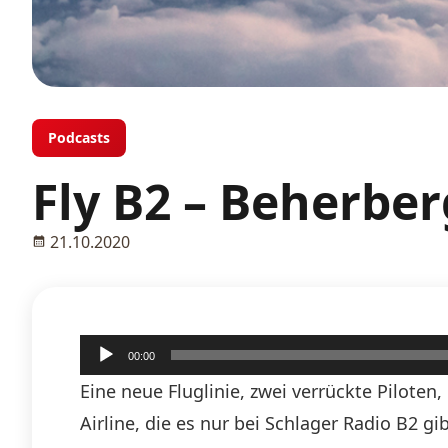
Podcasts
Fly B2 – Beherbe
21.10.2020
Audio-
00:00
Player
Eine neue Fluglinie, zwei verrückte Piloten
Airline, die es nur bei Schlager Radio B2 g