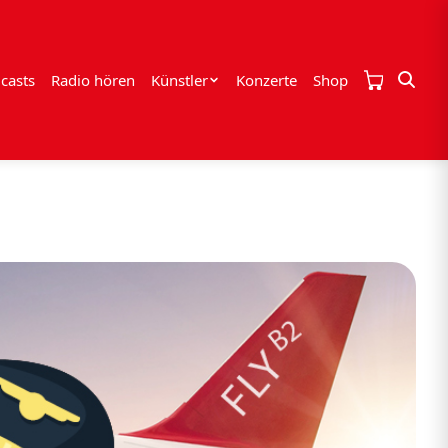
casts
Radio hören
Künstler
Konzerte
Shop