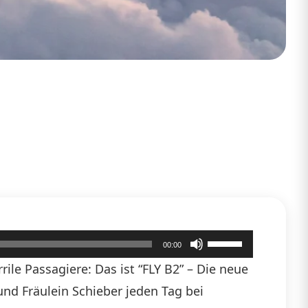
Pfeiltasten
00:00
Hoch/Runter
ile Passagiere: Das ist “FLY B2” – Die neue
benutzen,
 und Fräulein Schieber jeden Tag bei
um