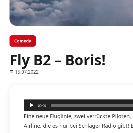
Comedy
Fly B2 – Boris!
15.07.2022
Audio-
00:00
Player
Eine neue Fluglinie, zwei verrückte Piloten
Airline, die es nur bei Schlager Radio gibt