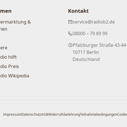
hmen
Kontakt
Vermarktung &
service@radiob2.de
nen
08000 – 79 89 99
Pfalzburger Straße 43-44
iere
10717 Berlin
dio hilft
Deutschland
dio Preis
dio Wikipedia
Impressum
Datenschutz
AGB
Widerrufsbelehrung
Teilnahmebedingungen
Cookie