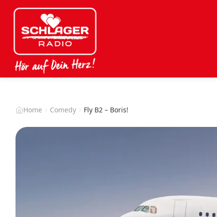
Home
Comedy
Fly B2 – Boris!