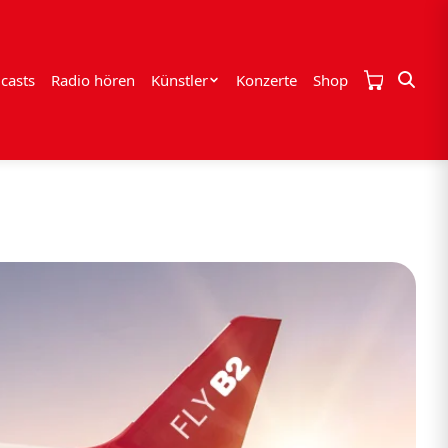
casts
Radio hören
Künstler
Konzerte
Shop