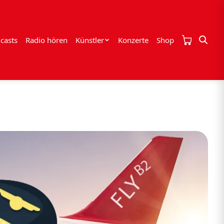
casts
Radio hören
Künstler
Konzerte
Shop