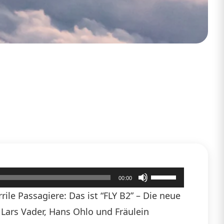
Pfeiltasten
00:00
Hoch/Runter
ile Passagiere: Das ist “FLY B2” – Die neue
benutzen,
n Lars Vader, Hans Ohlo und Fräulein
um