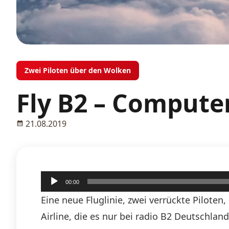
Zwei Piloten über den Wolken
Fly B2 – Compute
21.08.2019
Audio-
00:00
Player
Eine neue Fluglinie, zwei verrückte Piloten
Airline, die es nur bei radio B2 Deutschlan