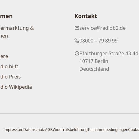
hmen
Kontakt
Vermarktung &
service@radiob2.de
nen
08000 – 79 89 99
Pfalzburger Straße 43-44
iere
10717 Berlin
dio hilft
Deutschland
dio Preis
dio Wikipedia
Impressum
Datenschutz
AGB
Widerrufsbelehrung
Teilnahmebedingungen
Cookie