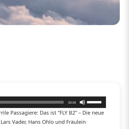
Pfeiltasten
00:00
Hoch/Runter
ile Passagiere: Das ist “FLY B2” – Die neue
benutzen,
n Lars Vader, Hans Ohlo und Fräulein
um