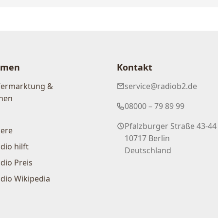
hmen
Kontakt
Vermarktung &
service@radiob2.de
nen
08000 – 79 89 99
Pfalzburger Straße 43-44
iere
10717 Berlin
dio hilft
Deutschland
dio Preis
dio Wikipedia