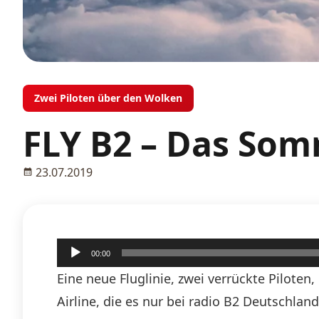
Zwei Piloten über den Wolken
FLY B2 – Das Som
23.07.2019
Audio-
00:00
Player
Eine neue Fluglinie, zwei verrückte Piloten
Airline, die es nur bei radio B2 Deutschlan