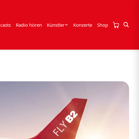
casts
Radio hören
Künstler
Konzerte
Shop