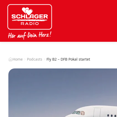
Home
Podcasts
Fly B2 – DFB Pokal startet