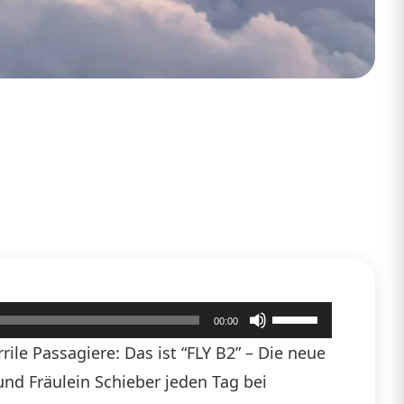
Pfeiltasten
00:00
Hoch/Runter
ile Passagiere: Das ist “FLY B2” – Die neue
benutzen,
 und Fräulein Schieber jeden Tag bei
um