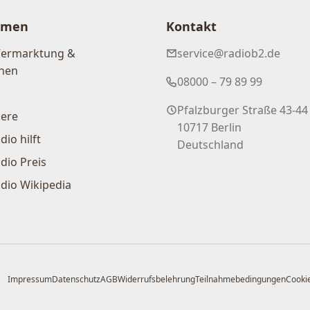
hmen
Kontakt
Vermarktung &
service@radiob2.de
nen
08000 – 79 89 99
Pfalzburger Straße 43-44
iere
10717 Berlin
dio hilft
Deutschland
dio Preis
dio Wikipedia
Impressum
Datenschutz
AGB
Widerrufsbelehrung
Teilnahmebedingungen
Cookie