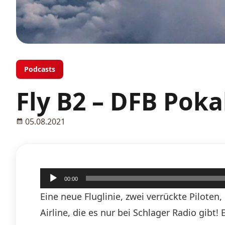
Podcasts
Fly B2 – DFB Poka
05.08.2021
Audio-
00:00
Player
Eine neue Fluglinie, zwei verrückte Piloten
Airline, die es nur bei Schlager Radio gibt