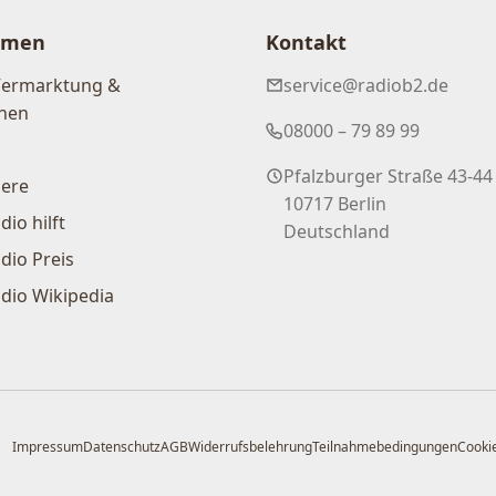
hmen
Kontakt
Vermarktung &
service@radiob2.de
nen
08000 – 79 89 99
Pfalzburger Straße 43-44
iere
10717 Berlin
dio hilft
Deutschland
dio Preis
dio Wikipedia
Impressum
Datenschutz
AGB
Widerrufsbelehrung
Teilnahmebedingungen
Cookie