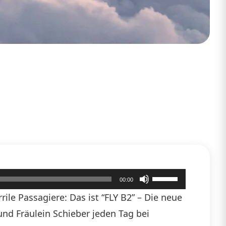
Pfeiltasten
00:00
Hoch/Runter
ile Passagiere: Das ist “FLY B2” – Die neue
benutzen,
 und Fräulein Schieber jeden Tag bei
um