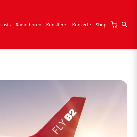
casts
Radio hören
Künstler
Konzerte
Shop