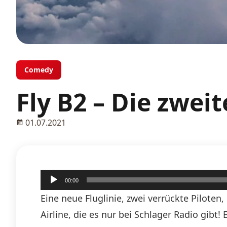
Comedy
Fly B2 – Die zweit
01.07.2021
Audio-
00:00
Player
Eine neue Fluglinie, zwei verrückte Piloten
Airline, die es nur bei Schlager Radio gibt