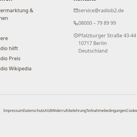
Vermarktung &
service@radiob2.de
nen
08000 – 79 89 99
Pfalzburger Straße 43-44
iere
10717 Berlin
dio hilft
Deutschland
dio Preis
dio Wikipedia
Impressum
Datenschutz
AGB
Widerrufsbelehrung
Teilnahmebedingungen
Cookie