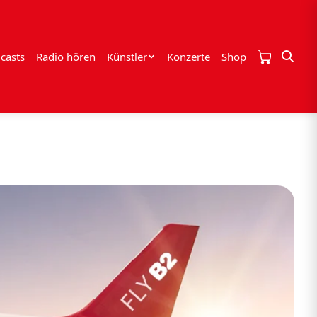
casts
Radio hören
Künstler
Konzerte
Shop