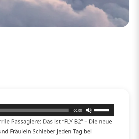
Pfeiltasten
00:00
Hoch/Runter
ile Passagiere: Das ist “FLY B2” – Die neue
benutzen,
 und Fräulein Schieber jeden Tag bei
um