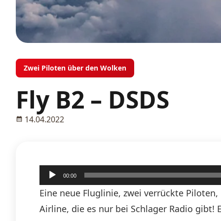
Zwei Piloten über den Wolken
Fly B2 – DSDS
14.04.2022
Audio-
00:00
Player
Eine neue Fluglinie, zwei verrückte Piloten
Airline, die es nur bei Schlager Radio gibt