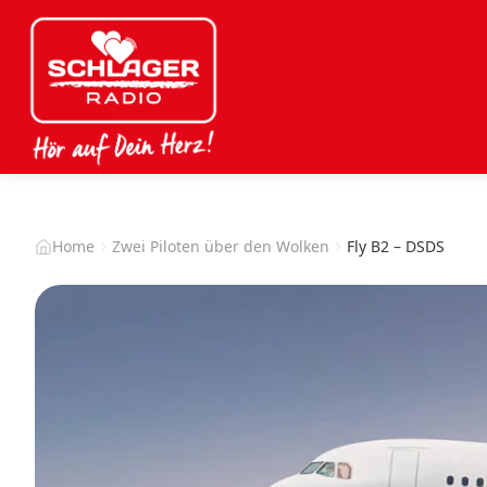
Home
Zwei Piloten über den Wolken
Fly B2 – DSDS