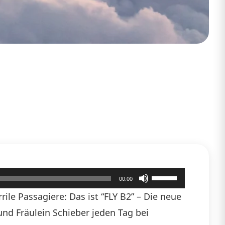
Pfeiltasten
00:00
Hoch/Runter
ile Passagiere: Das ist “FLY B2” – Die neue
benutzen,
 und Fräulein Schieber jeden Tag bei
um