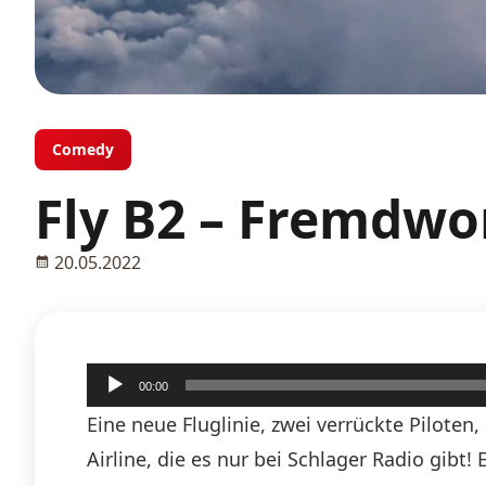
Comedy
Fly B2 – Fremdwo
20.05.2022
Audio-
00:00
Player
Eine neue Fluglinie, zwei verrückte Piloten
Airline, die es nur bei Schlager Radio gibt