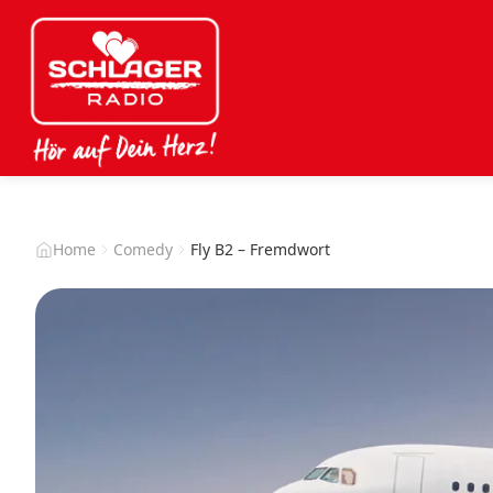
Home
Comedy
Fly B2 – Fremdwort