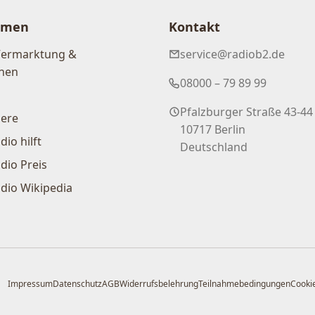
hmen
Kontakt
Vermarktung &
service@radiob2.de
nen
08000 – 79 89 99
Pfalzburger Straße 43-44
iere
10717 Berlin
dio hilft
Deutschland
dio Preis
dio Wikipedia
Impressum
Datenschutz
AGB
Widerrufsbelehrung
Teilnahmebedingungen
Cookie