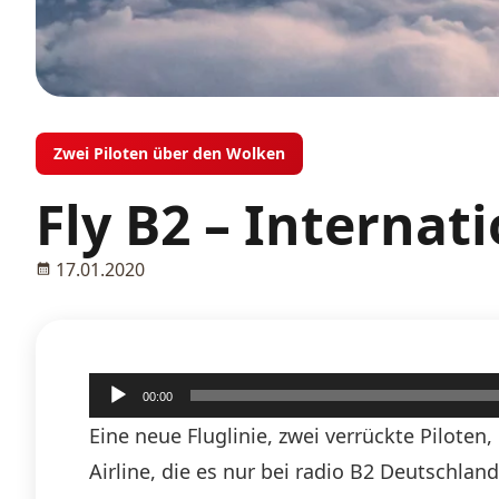
Zwei Piloten über den Wolken
Fly B2 – Interna
17.01.2020
Audio-
00:00
Player
Eine neue Fluglinie, zwei verrückte Piloten
Airline, die es nur bei radio B2 Deutschlan