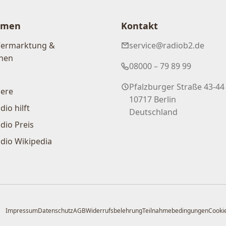
hmen
Kontakt
Vermarktung &
service@radiob2.de
nen
08000 – 79 89 99
Pfalzburger Straße 43-44
iere
10717 Berlin
dio hilft
Deutschland
dio Preis
dio Wikipedia
Impressum
Datenschutz
AGB
Widerrufsbelehrung
Teilnahmebedingungen
Cookie