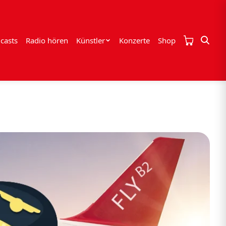
casts
Radio hören
Künstler
Konzerte
Shop