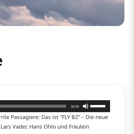
e
Pfeiltasten
00:00
Hoch/Runter
ile Passagiere: Das ist “FLY B2” – Die neue
benutzen,
n Lars Vader, Hans Ohlo und Fräulein
um