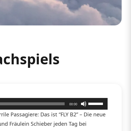
achspiels
Pfeiltasten
00:00
Hoch/Runter
ile Passagiere: Das ist “FLY B2” – Die neue
benutzen,
 und Fräulein Schieber jeden Tag bei
um