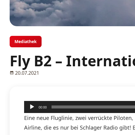
Mediathek
Fly B2 – Internat
20.07.2021
Audio-
00:00
Player
Eine neue Fluglinie, zwei verrückte Piloten
Airline, die es nur bei Schlager Radio gibt