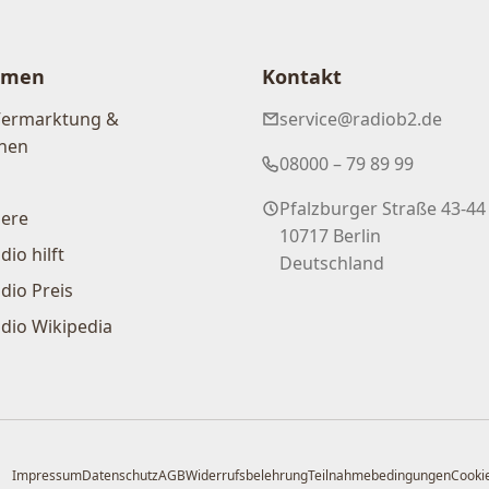
hmen
Kontakt
Vermarktung &
service@radiob2.de
nen
08000 – 79 89 99
Pfalzburger Straße 43-44
iere
10717 Berlin
dio hilft
Deutschland
dio Preis
dio Wikipedia
Impressum
Datenschutz
AGB
Widerrufsbelehrung
Teilnahmebedingungen
Cookie