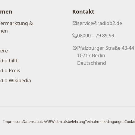
hmen
Kontakt
Vermarktung &
service@radiob2.de
nen
08000 – 79 89 99
Pfalzburger Straße 43-44
iere
10717 Berlin
dio hilft
Deutschland
dio Preis
dio Wikipedia
Impressum
Datenschutz
AGB
Widerrufsbelehrung
Teilnahmebedingungen
Cookie