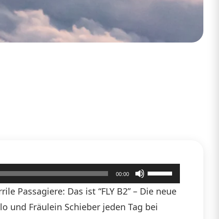
Pfeiltasten
00:00
Hoch/Runter
ile Passagiere: Das ist “FLY B2” – Die neue
benutzen,
hlo und Fräulein Schieber jeden Tag bei
um