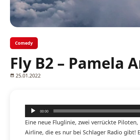
Comedy
Fly B2 – Pamela 
25.01.2022
Audio-
00:00
Player
Eine neue Fluglinie, zwei verrückte Piloten
Airline, die es nur bei Schlager Radio gibt