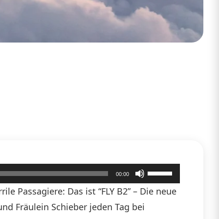
Pfeiltasten
00:00
Hoch/Runter
ile Passagiere: Das ist “FLY B2” – Die neue
benutzen,
 und Fräulein Schieber jeden Tag bei
um