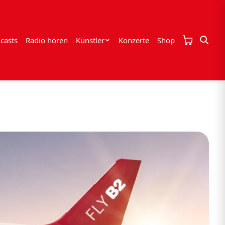
casts
Radio hören
Künstler
Konzerte
Shop