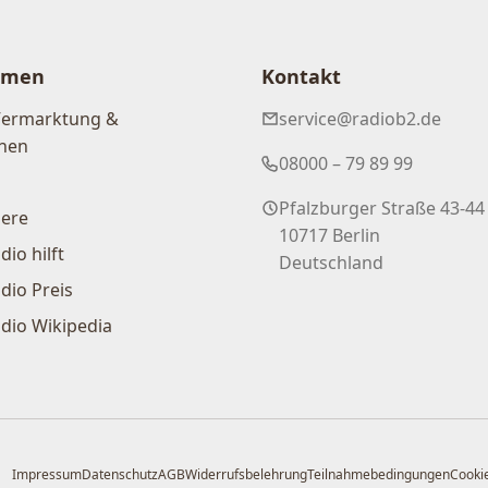
hmen
Kontakt
Vermarktung &
service@radiob2.de
nen
08000 – 79 89 99
Pfalzburger Straße 43-44
iere
10717 Berlin
dio hilft
Deutschland
dio Preis
dio Wikipedia
Impressum
Datenschutz
AGB
Widerrufsbelehrung
Teilnahmebedingungen
Cookie