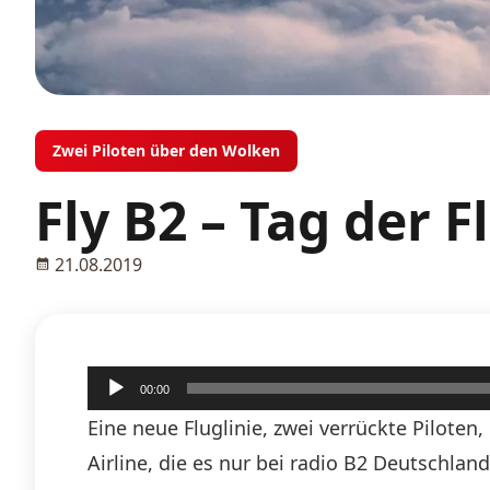
Zwei Piloten über den Wolken
Fly B2 – Tag der F
21.08.2019
Audio-
00:00
Player
Eine neue Fluglinie, zwei verrückte Piloten
Airline, die es nur bei radio B2 Deutschlan