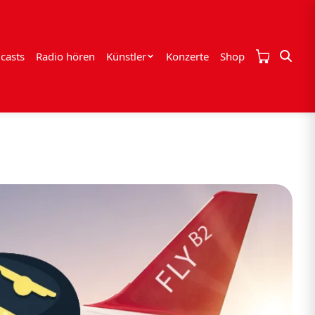
casts
Radio hören
Künstler
Konzerte
Shop