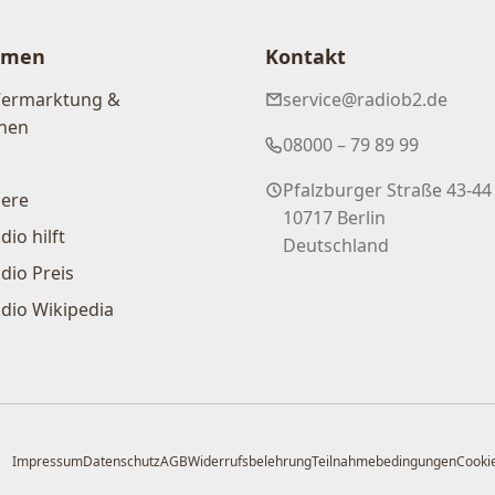
hmen
Kontakt
Vermarktung &
service@radiob2.de
nen
08000 – 79 89 99
Pfalzburger Straße 43-44
iere
10717 Berlin
dio hilft
Deutschland
dio Preis
dio Wikipedia
Impressum
Datenschutz
AGB
Widerrufsbelehrung
Teilnahmebedingungen
Cookie