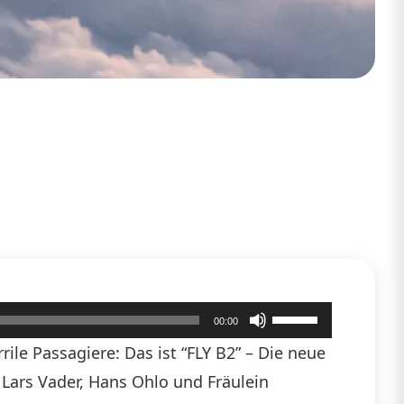
Pfeiltasten
00:00
Hoch/Runter
ile Passagiere: Das ist “FLY B2” – Die neue
benutzen,
n Lars Vader, Hans Ohlo und Fräulein
um