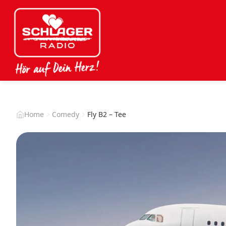
Home
Comedy
Fly B2 – Tee