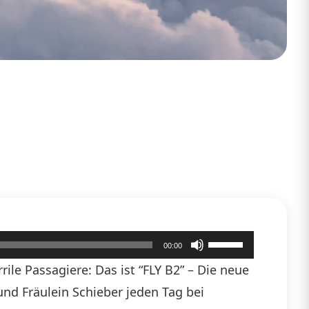
Pfeiltasten
00:00
Hoch/Runter
ile Passagiere: Das ist “FLY B2” – Die neue
benutzen,
 und Fräulein Schieber jeden Tag bei
um