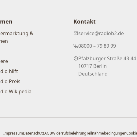
hmen
Kontakt
Vermarktung &
service@radiob2.de
nen
08000 – 79 89 99
Pfalzburger Straße 43-44
iere
10717 Berlin
dio hilft
Deutschland
dio Preis
dio Wikipedia
Impressum
Datenschutz
AGB
Widerrufsbelehrung
Teilnahmebedingungen
Cookie