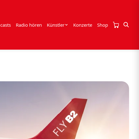
casts
Radio hören
Künstler
Konzerte
Shop