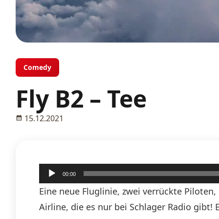
Comedy
Fly B2 – Tee
15.12.2021
Audio-
00:00
Player
Eine neue Fluglinie, zwei verrückte Piloten
Airline, die es nur bei Schlager Radio gibt