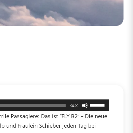
Pfeiltasten
00:00
Hoch/Runter
ile Passagiere: Das ist “FLY B2” – Die neue
benutzen,
hlo und Fräulein Schieber jeden Tag bei
um