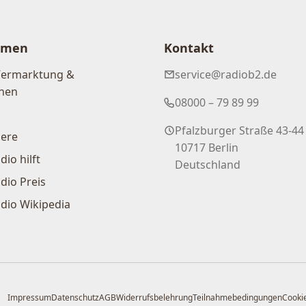
hmen
Kontakt
Vermarktung &
service@radiob2.de
nen
08000 – 79 89 99
Pfalzburger Straße 43-44
iere
10717 Berlin
dio hilft
Deutschland
dio Preis
dio Wikipedia
Impressum
Datenschutz
AGB
Widerrufsbelehrung
Teilnahmebedingungen
Cookie