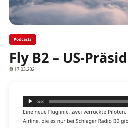
Podcasts
Fly B2 – US-Präsi
17.03.2021
Audio-
00:00
Player
Eine neue Fluglinie, zwei verrückte Piloten
Airline, die es nur bei Schlager Radio B2 g