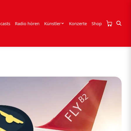
casts
Radio hören
Künstler
Konzerte
Shop