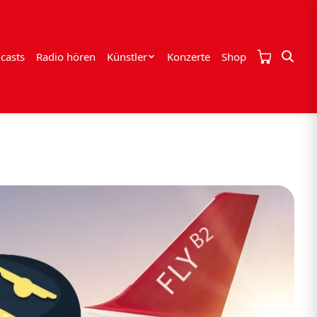
casts
Radio hören
Künstler
Konzerte
Shop