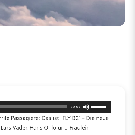
Pfeiltasten
00:00
Hoch/Runter
ile Passagiere: Das ist “FLY B2” – Die neue
benutzen,
n Lars Vader, Hans Ohlo und Fräulein
um