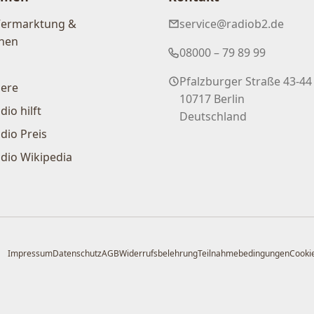
Vermarktung &
service@radiob2.de
nen
08000 – 79 89 99
Pfalzburger Straße 43-44
iere
10717 Berlin
dio hilft
Deutschland
dio Preis
dio Wikipedia
Impressum
Datenschutz
AGB
Widerrufsbelehrung
Teilnahmebedingungen
Cookie