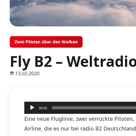
Zwei Piloten über den Wolken
Fly B2 – Weltradi
13.02.2020
Audio-
00:00
Player
Eine neue Fluglinie, zwei verrückte Piloten
Airline, die es nur bei radio B2 Deutschlan