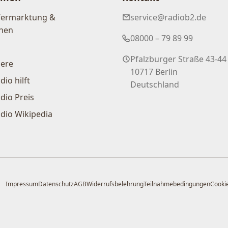
Vermarktung &
service@radiob2.de
nen
08000 – 79 89 99
Pfalzburger Straße 43-44
iere
10717 Berlin
dio hilft
Deutschland
dio Preis
dio Wikipedia
Impressum
Datenschutz
AGB
Widerrufsbelehrung
Teilnahmebedingungen
Cookie