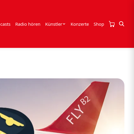
casts
Radio hören
Künstler
Konzerte
Shop