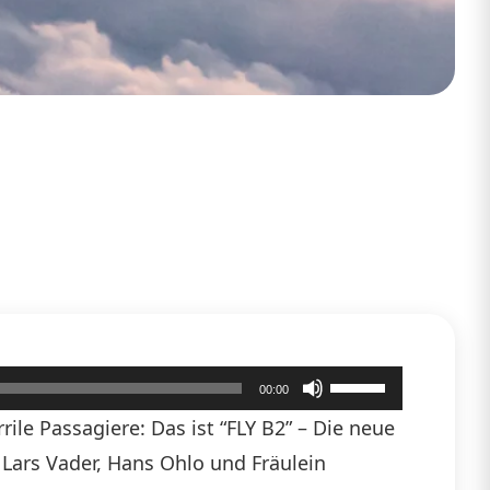
Pfeiltasten
00:00
Hoch/Runter
ile Passagiere: Das ist “FLY B2” – Die neue
benutzen,
n Lars Vader, Hans Ohlo und Fräulein
um