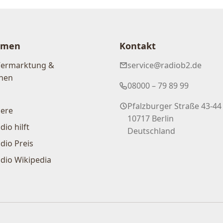
hmen
Kontakt
Vermarktung &
service@radiob2.de
nen
08000 – 79 89 99
Pfalzburger Straße 43-44
iere
10717 Berlin
dio hilft
Deutschland
dio Preis
dio Wikipedia