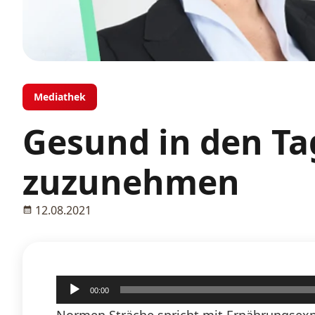
Mediathek
Gesund in den Ta
zuzunehmen
12.08.2021
Audio-
00:00
Player