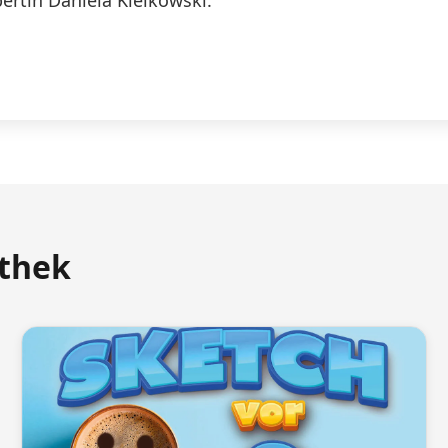
rtin Daniela Kielkowski.
athek