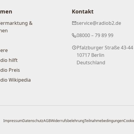
hmen
Kontakt
Vermarktung &
service@radiob2.de
nen
08000 – 79 89 99
Pfalzburger Straße 43-44
iere
10717 Berlin
dio hilft
Deutschland
dio Preis
dio Wikipedia
Impressum
Datenschutz
AGB
Widerrufsbelehrung
Teilnahmebedingungen
Cookie