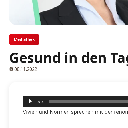
Mediathek
Gesund in den Ta
08.11.2022
Audio-
00:00
Player
Vivien und Normen sprechen mit der renom