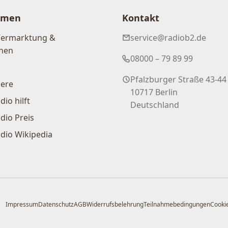
hmen
Kontakt
Vermarktung &
service@radiob2.de
nen
08000 – 79 89 99
Pfalzburger Straße 43-44
iere
10717 Berlin
dio hilft
Deutschland
dio Preis
dio Wikipedia
Impressum
Datenschutz
AGB
Widerrufsbelehrung
Teilnahmebedingungen
Cookie