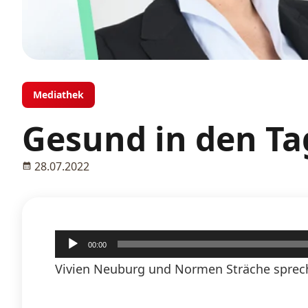
Mediathek
Gesund in den Ta
28.07.2022
Audio-
00:00
Player
Vivien Neuburg und Normen Sträche sprech