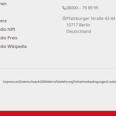
nen
08000 – 79 89 99
Pfalzburger Straße 43-44
iere
10717 Berlin
dio hilft
Deutschland
dio Preis
dio Wikipedia
Impressum
Datenschutz
AGB
Widerrufsbelehrung
Teilnahmebedingungen
Cookie