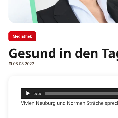
Mediathek
Gesund in den Ta
08.08.2022
Audio-
00:00
Player
Vivien Neuburg und Normen Sträche sprech