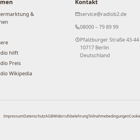
hmen
Kontakt
Vermarktung &
service@radiob2.de
nen
08000 – 79 89 99
Pfalzburger Straße 43-44
iere
10717 Berlin
dio hilft
Deutschland
dio Preis
dio Wikipedia
Impressum
Datenschutz
AGB
Widerrufsbelehrung
Teilnahmebedingungen
Cookie