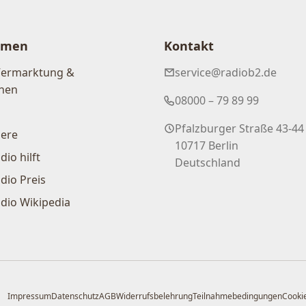
hmen
Kontakt
Vermarktung &
service@radiob2.de
nen
08000 – 79 89 99
Pfalzburger Straße 43-44
iere
10717 Berlin
dio hilft
Deutschland
dio Preis
dio Wikipedia
Impressum
Datenschutz
AGB
Widerrufsbelehrung
Teilnahmebedingungen
Cookie