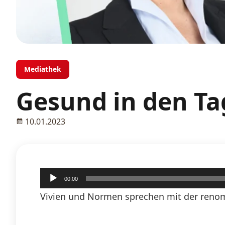
Mediathek
Gesund in den Ta
10.01.2023
Audio-
00:00
Player
Vivien und Normen sprechen mit der renom