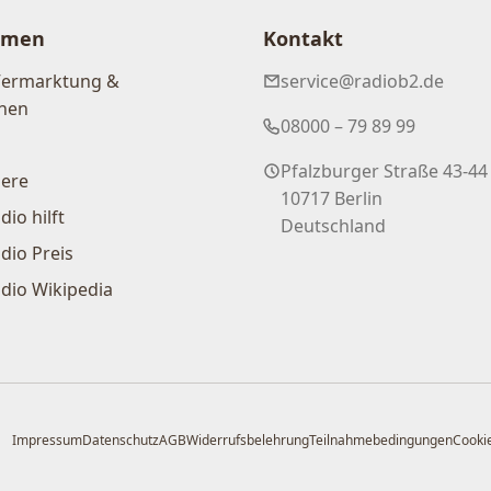
hmen
Kontakt
Vermarktung &
service@radiob2.de
nen
08000 – 79 89 99
Pfalzburger Straße 43-44
iere
10717 Berlin
dio hilft
Deutschland
dio Preis
dio Wikipedia
Impressum
Datenschutz
AGB
Widerrufsbelehrung
Teilnahmebedingungen
Cookie