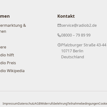
hmen
Kontakt
Vermarktung &
service@radiob2.de
nen
08000 – 79 89 99
Pfalzburger Straße 43-44
iere
10717 Berlin
dio hilft
Deutschland
dio Preis
dio Wikipedia
Impressum
Datenschutz
AGB
Widerrufsbelehrung
Teilnahmebedingungen
Cookie