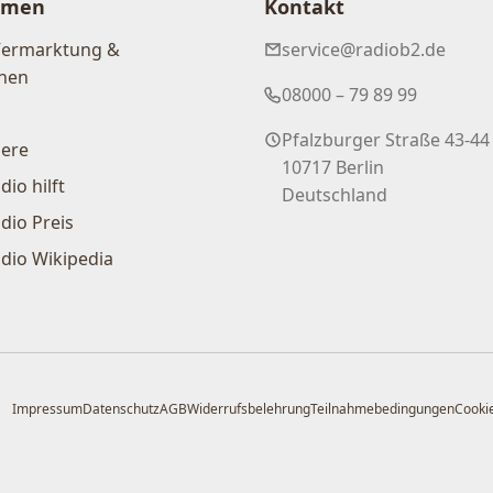
hmen
Kontakt
Vermarktung &
service@radiob2.de
nen
08000 – 79 89 99
Pfalzburger Straße 43-44
iere
10717 Berlin
dio hilft
Deutschland
dio Preis
dio Wikipedia
Impressum
Datenschutz
AGB
Widerrufsbelehrung
Teilnahmebedingungen
Cookie