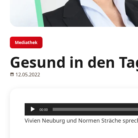
Mediathek
Gesund in den Ta
12.05.2022
Audio-
00:00
Player
Vivien Neuburg und Normen Sträche sprech