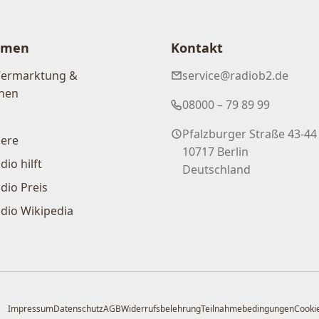
hmen
Kontakt
Vermarktung &
service@radiob2.de
nen
08000 – 79 89 99
Pfalzburger Straße 43-44
iere
10717 Berlin
dio hilft
Deutschland
dio Preis
dio Wikipedia
Impressum
Datenschutz
AGB
Widerrufsbelehrung
Teilnahmebedingungen
Cookie