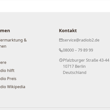
hmen
Kontakt
Vermarktung &
service@radiob2.de
nen
08000 – 79 89 99
Pfalzburger Straße 43-44
iere
10717 Berlin
dio hilft
Deutschland
dio Preis
dio Wikipedia