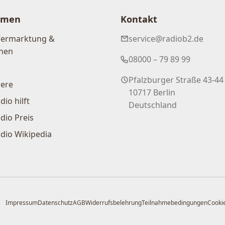
hmen
Kontakt
Vermarktung &
service@radiob2.de
nen
08000 – 79 89 99
Pfalzburger Straße 43-44
iere
10717 Berlin
dio hilft
Deutschland
dio Preis
dio Wikipedia
Impressum
Datenschutz
AGB
Widerrufsbelehrung
Teilnahmebedingungen
Cookie