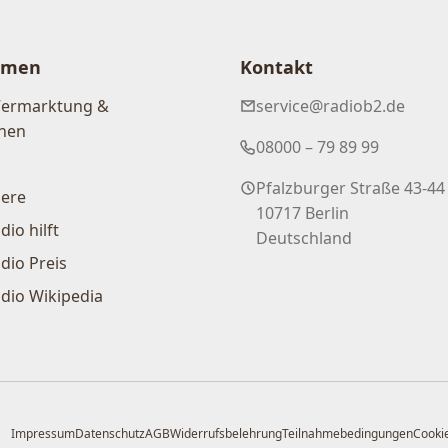
hmen
Kontakt
Vermarktung &
service@radiob2.de
nen
08000 – 79 89 99
Pfalzburger Straße 43-44
iere
10717 Berlin
dio hilft
Deutschland
dio Preis
dio Wikipedia
Impressum
Datenschutz
AGB
Widerrufsbelehrung
Teilnahmebedingungen
Cookie