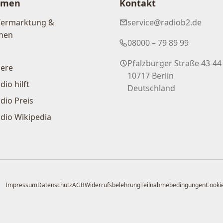
hmen
Kontakt
Vermarktung &
service@radiob2.de
nen
08000 – 79 89 99
Pfalzburger Straße 43-44
iere
10717 Berlin
dio hilft
Deutschland
dio Preis
dio Wikipedia
Impressum
Datenschutz
AGB
Widerrufsbelehrung
Teilnahmebedingungen
Cookie