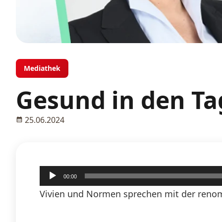
Mediathek
Gesund in den Tag
25.06.2024
Audio-
00:00
Player
Vivien und Normen sprechen mit der renom