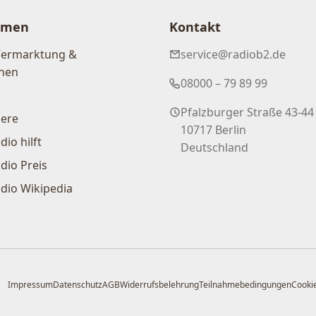
hmen
Kontakt
Vermarktung &
service@radiob2.de
nen
08000 – 79 89 99
Pfalzburger Straße 43-44
iere
10717 Berlin
dio hilft
Deutschland
dio Preis
dio Wikipedia
Impressum
Datenschutz
AGB
Widerrufsbelehrung
Teilnahmebedingungen
Cookie