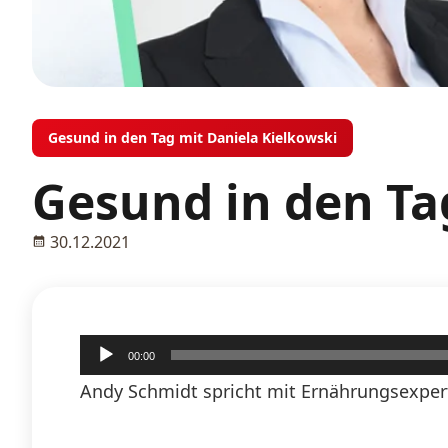
Gesund in den Tag mit Daniela Kielkowski
Gesund in den Ta
30.12.2021
Audio-
00:00
Player
Andy Schmidt spricht mit Ernährungsexpert