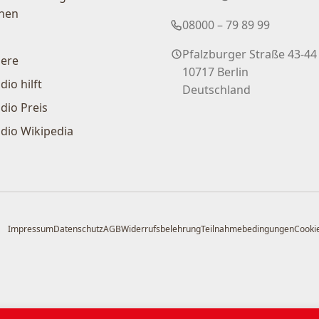
nen
08000 – 79 89 99
Pfalzburger Straße 43-44
iere
10717 Berlin
dio hilft
Deutschland
dio Preis
dio Wikipedia
Impressum
Datenschutz
AGB
Widerrufsbelehrung
Teilnahmebedingungen
Cookie