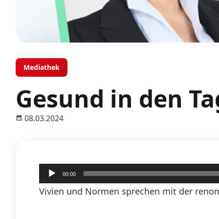
Mediathek
Gesund in den Ta
08.03.2024
Audio-
00:00
Player
Vivien und Normen sprechen mit der renom