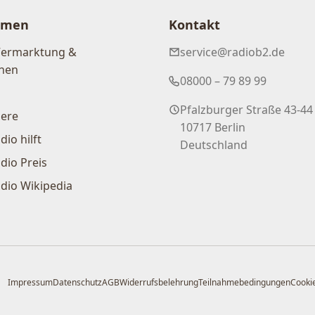
hmen
Kontakt
Vermarktung &
service@radiob2.de
nen
08000 – 79 89 99
Pfalzburger Straße 43-44
iere
10717 Berlin
dio hilft
Deutschland
dio Preis
dio Wikipedia
Impressum
Datenschutz
AGB
Widerrufsbelehrung
Teilnahmebedingungen
Cookie