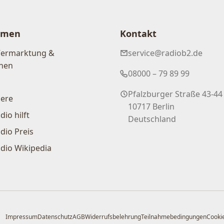
hmen
Kontakt
Vermarktung &
service@radiob2.de
nen
08000 – 79 89 99
Pfalzburger Straße 43-44
iere
10717 Berlin
dio hilft
Deutschland
dio Preis
dio Wikipedia
Impressum
Datenschutz
AGB
Widerrufsbelehrung
Teilnahmebedingungen
Cookie