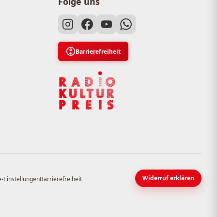
Folge uns
Barrierefreiheit
Widerruf erklären
-Einstellungen
Barrierefreiheit