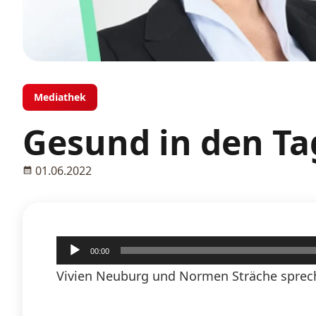
Mediathek
Gesund in den Ta
01.06.2022
Audio-
00:00
Player
Vivien Neuburg und Normen Sträche sprech