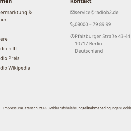
hmen
Kontakt
Vermarktung &
service@radiob2.de
nen
08000 – 79 89 99
Pfalzburger Straße 43-44
iere
10717 Berlin
dio hilft
Deutschland
dio Preis
dio Wikipedia
Impressum
Datenschutz
AGB
Widerrufsbelehrung
Teilnahmebedingungen
Cookie