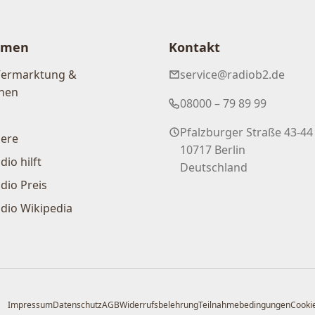
hmen
Kontakt
Vermarktung &
service@radiob2.de
nen
08000 – 79 89 99
Pfalzburger Straße 43-44
iere
10717 Berlin
dio hilft
Deutschland
dio Preis
dio Wikipedia
Impressum
Datenschutz
AGB
Widerrufsbelehrung
Teilnahmebedingungen
Cookie