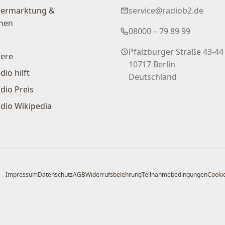
Vermarktung &
service@radiob2.de
nen
08000 – 79 89 99
Pfalzburger Straße 43-44
iere
10717 Berlin
dio hilft
Deutschland
dio Preis
dio Wikipedia
Impressum
Datenschutz
AGB
Widerrufsbelehrung
Teilnahmebedingungen
Cookie