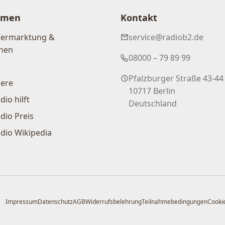
hmen
Kontakt
Vermarktung &
service@radiob2.de
nen
08000 – 79 89 99
Pfalzburger Straße 43-44
iere
10717 Berlin
dio hilft
Deutschland
dio Preis
dio Wikipedia
Impressum
Datenschutz
AGB
Widerrufsbelehrung
Teilnahmebedingungen
Cookie