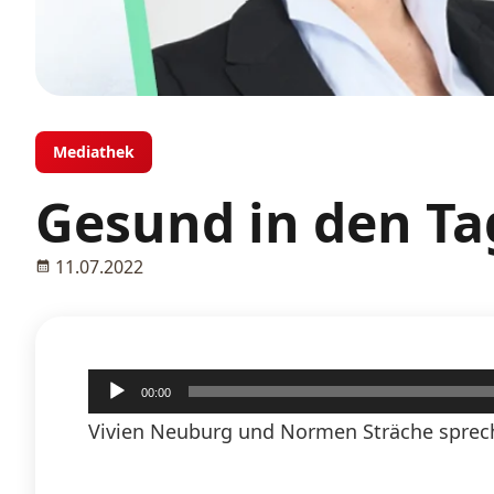
Mediathek
Gesund in den Ta
11.07.2022
Audio-
00:00
Player
Vivien Neuburg und Normen Sträche sprech