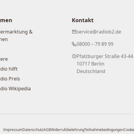
hmen
Kontakt
Vermarktung &
service@radiob2.de
nen
08000 – 79 89 99
Pfalzburger Straße 43-44
iere
10717 Berlin
dio hilft
Deutschland
dio Preis
dio Wikipedia
Impressum
Datenschutz
AGB
Widerrufsbelehrung
Teilnahmebedingungen
Cookie