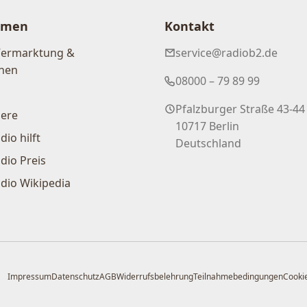
hmen
Kontakt
Vermarktung &
service@radiob2.de
nen
08000 – 79 89 99
Pfalzburger Straße 43-44
iere
10717 Berlin
dio hilft
Deutschland
dio Preis
dio Wikipedia
Impressum
Datenschutz
AGB
Widerrufsbelehrung
Teilnahmebedingungen
Cookie