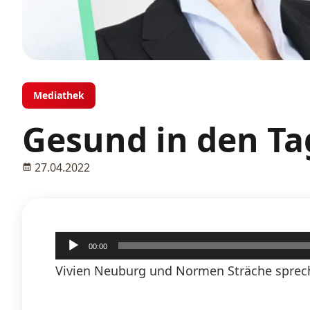
Mediathek
Gesund in den Ta
27.04.2022
Audio-
00:00
Player
Vivien Neuburg und Normen Sträche sprech