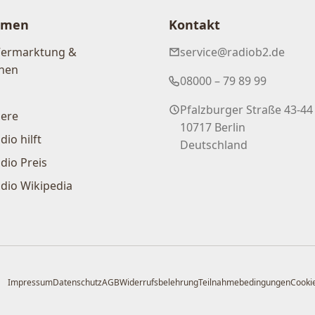
hmen
Kontakt
Vermarktung &
service@radiob2.de
nen
08000 – 79 89 99
Pfalzburger Straße 43-44
iere
10717 Berlin
dio hilft
Deutschland
dio Preis
dio Wikipedia
Impressum
Datenschutz
AGB
Widerrufsbelehrung
Teilnahmebedingungen
Cookie