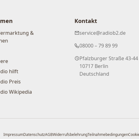
hmen
Kontakt
Vermarktung &
service@radiob2.de
nen
08000 – 79 89 99
Pfalzburger Straße 43-44
iere
10717 Berlin
dio hilft
Deutschland
dio Preis
dio Wikipedia
Impressum
Datenschutz
AGB
Widerrufsbelehrung
Teilnahmebedingungen
Cookie