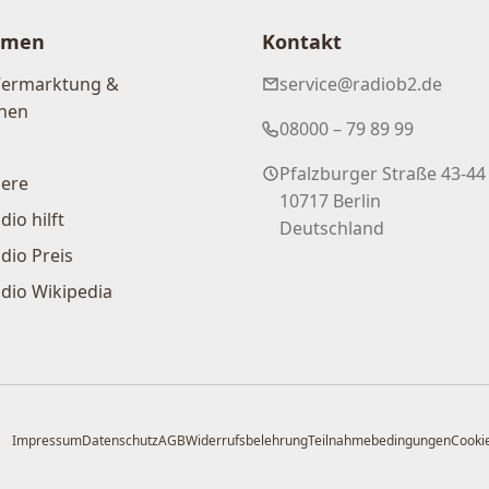
hmen
Kontakt
Vermarktung &
service@radiob2.de
nen
08000 – 79 89 99
Pfalzburger Straße 43-44
iere
10717 Berlin
dio hilft
Deutschland
dio Preis
dio Wikipedia
Impressum
Datenschutz
AGB
Widerrufsbelehrung
Teilnahmebedingungen
Cookie