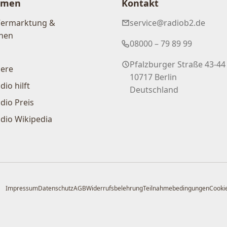
hmen
Kontakt
Vermarktung &
service@radiob2.de
nen
08000 – 79 89 99
Pfalzburger Straße 43-44
iere
10717 Berlin
dio hilft
Deutschland
dio Preis
dio Wikipedia
Impressum
Datenschutz
AGB
Widerrufsbelehrung
Teilnahmebedingungen
Cookie