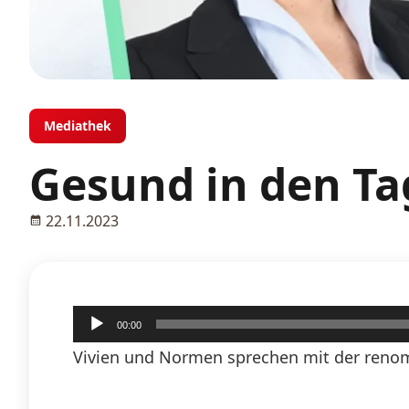
Mediathek
Gesund in den Ta
22.11.2023
Audio-
00:00
Player
Vivien und Normen sprechen mit der renom