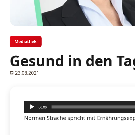
Mediathek
Gesund in den Tag
23.08.2021
Audio-
00:00
Player
Normen Sträche spricht mit Ernährungsexpe