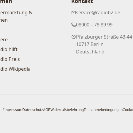
hmen
Kontakt
Vermarktung &
service@radiob2.de
nen
08000 – 79 89 99
Pfalzburger Straße 43-44
iere
10717 Berlin
dio hilft
Deutschland
dio Preis
dio Wikipedia
Impressum
Datenschutz
AGB
Widerrufsbelehrung
Teilnahmebedingungen
Cookie