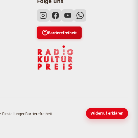
Folge uns
Barrierefreiheit
Widerruf erklären
-Einstellungen
Barrierefreiheit