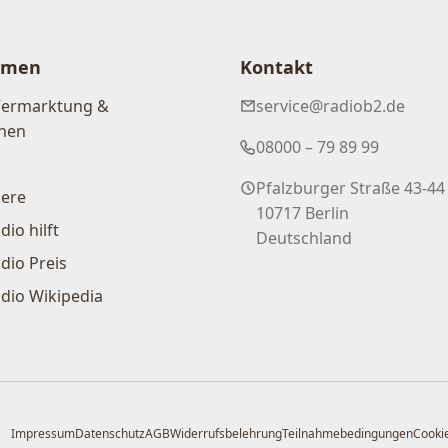
hmen
Kontakt
Vermarktung &
service@radiob2.de
nen
08000 – 79 89 99
Pfalzburger Straße 43-44
iere
10717 Berlin
dio hilft
Deutschland
dio Preis
dio Wikipedia
Impressum
Datenschutz
AGB
Widerrufsbelehrung
Teilnahmebedingungen
Cookie