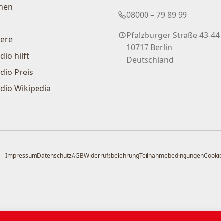
nen
08000 – 79 89 99
Pfalzburger Straße 43-44
iere
10717 Berlin
dio hilft
Deutschland
dio Preis
dio Wikipedia
Impressum
Datenschutz
AGB
Widerrufsbelehrung
Teilnahmebedingungen
Cookie