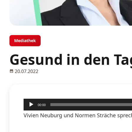
Mediathek
Gesund in den Ta
20.07.2022
Audio-
00:00
Player
Vivien Neuburg und Normen Sträche sprech