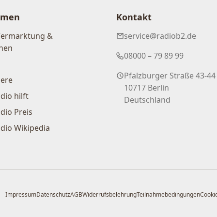
hmen
Kontakt
Vermarktung &
service@radiob2.de
nen
08000 – 79 89 99
Pfalzburger Straße 43-44
iere
10717 Berlin
dio hilft
Deutschland
dio Preis
dio Wikipedia
Impressum
Datenschutz
AGB
Widerrufsbelehrung
Teilnahmebedingungen
Cookie