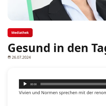
Mediathek
Gesund in den T
26.07.2024
Audio-
00:00
Player
Vivien und Normen sprechen mit der renom