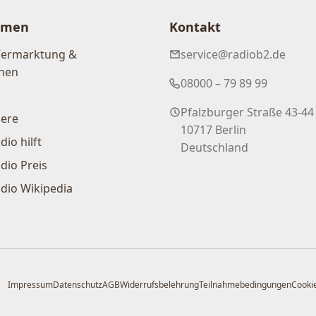
hmen
Kontakt
Vermarktung &
service@radiob2.de
nen
08000 – 79 89 99
Pfalzburger Straße 43-44
iere
10717 Berlin
dio hilft
Deutschland
dio Preis
dio Wikipedia
Impressum
Datenschutz
AGB
Widerrufsbelehrung
Teilnahmebedingungen
Cookie